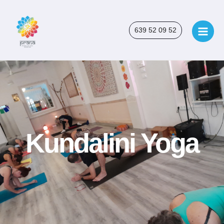
Ir
Main
al
Men
contenido
639 52 09 52
Kundalini Yoga