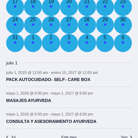
3
3
3
3
3
3
3
17
18
19
20
21
22
23
eventos,
eventos,
eventos,
eventos,
eventos,
eventos,
eventos
3
3
3
3
4
4
4
24
25
26
27
28
29
30
eventos,
eventos,
eventos,
eventos,
eventos,
eventos,
eventos
3
3
3
3
3
3
3
31
1
2
3
4
5
6
eventos,
eventos,
eventos,
eventos,
eventos,
eventos,
eventos
julio 1
julio 1, 2025 @ 12:00 am
-
enero 10, 2027 @ 12:00 am
PACK AUTOCUIDADO- SELF- CARE BOX
mayo 1, 2026 @ 6:00 pm
-
mayo 1, 2027 @ 8:00 pm
MASAJES AYURVEDA
mayo 1, 2026 @ 6:00 pm
-
mayo 1, 2027 @ 8:00 pm
CONSULTA Y ASESORAMIENTO AYURVEDA
Jul
Este mes
Sep